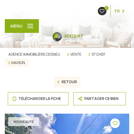
0
FR
MENU
AGENCE IMMOBILIÈRE CESSIEU
VENTE
ST CHEF
MAISON
RETOUR
TÉLÉCHARGER LA FICHE
PARTAGER CE BIEN
NOUVEAUTÉ