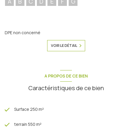
A
B
C
D
E
F
G
DPE non concerné
VOIR LE DÉTAIL
A PROPOS DE CE BIEN
Caractéristiques de ce bien
Surface 250 m²
terrain 550 m²