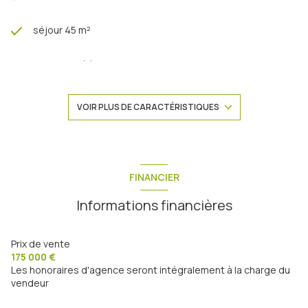
séjour 45 m²
3 chambre(s)
construit en 1940
VOIR PLUS DE CARACTÉRISTIQUES
cuisine américaine (équipée)
Chauffage individuel : radiateur (electrique)
FINANCIER
Informations financières
exposition Est-Ouest
1 niveau(x)
Prix de vente
175 000 €
Les honoraires d'agence seront intégralement à la charge du
2ème étage
vendeur