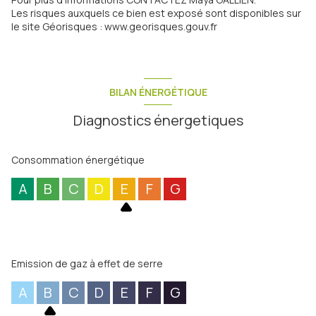
Les risques auxquels ce bien est exposé sont disponibles sur
le site Géorisques : www.georisques.gouv.fr
BILAN ÉNERGÉTIQUE
Diagnostics énergetiques
Consommation énergétique
A
B
C
D
E
F
G
Emission de gaz à effet de serre
A
B
C
D
E
F
G