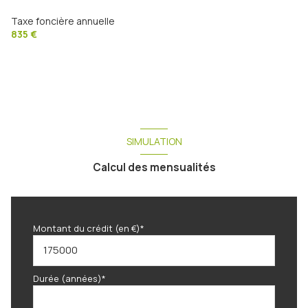
2 étage(s)
Taxe foncière annuelle
835 €
cave
interphone
SIMULATION
Calcul des mensualités
Montant du crédit (en €)*
Durée (années)*