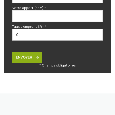
Votre apport (en €) *
Taux d'emprunt (%) *
ENVOYER
* Champs obligatoires