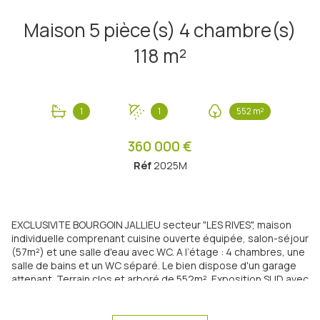
Maison 5 pièce(s) 4 chambre(s)
118 m²
1
1
552 m²
360 000 €
Réf
2025M
EXCLUSIVITE BOURGOIN JALLIEU secteur "LES RIVES", maison
individuelle comprenant cuisine ouverte équipée, salon-séjour
(57m²) et une salle d'eau avec WC. A l’étage : 4 chambres, une
salle de bains et un WC séparé. Le bien dispose d'un garage
attenant. Terrain clos et arboré de 552m². Exposition SUD avec
une belle vue dominante. Environnement calme et résidentiel.
Proche des commodités. Maison en bon état général.
Equipements : porte de garage motorisée, climatisation