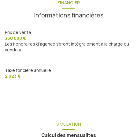
FINANCIER
chambre
12.50 m²
exposition Sud
Informations financières
chambre
11 m²
vue DOMINANTE / VILLE
chambre
12 m²
Prix de vente
360 000 €
salle de bain
7 m²
terrasse
Les honoraires d'agence seront intégralement à la charge du
vendeur
salle d'eau
2 m²
arboré
terrasse
8 m²
Taxe foncière annuelle
terrain
552 m²
2 023 €
SIMULATION
Calcul des mensualités