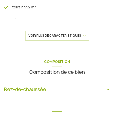
terrain 552 m²
séjour 57 m²
4 chambre(s)
VOIR PLUS DE CARACTÉRISTIQUES
1 salle(s) de bain
1 salle(s) d'eau
COMPOSITION
Composition de ce bien
construit en 2006
cuisine américaine (équipée)
Rez-de-chaussée
Chauffage individuel : air pulsé (climatisation)
pièce à vivre
57 m²
1 garage(s)
chambre
13 m²