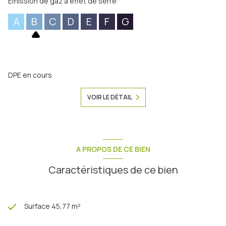
Emission de gaz à effet de serre
A
B
C
D
E
F
G
DPE en cours
VOIR LE DÉTAIL
A PROPOS DE CE BIEN
Caractéristiques de ce bien
Surface 45,77 m²