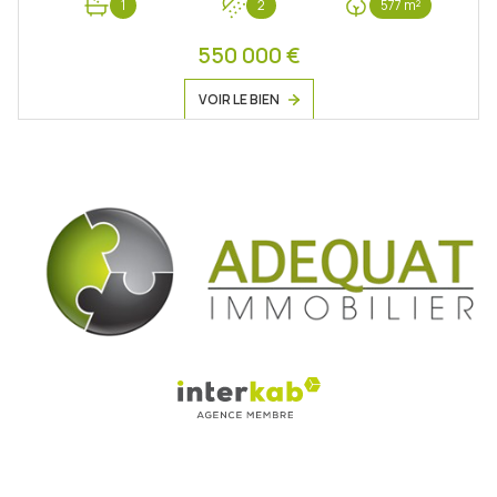
1
2
577 m²
550 000 €
VOIR LE BIEN