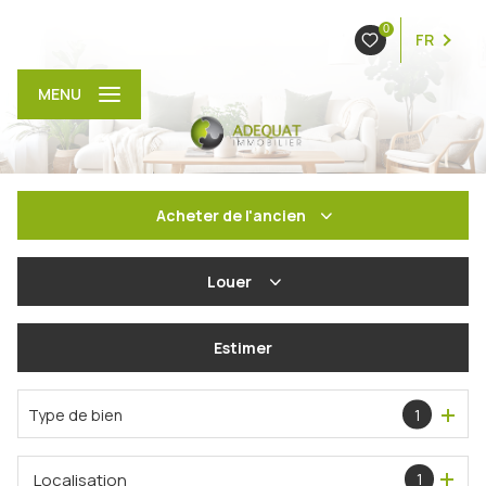
0
FR
MENU
Acheter
de l'ancien
De l'ancien
Louer
De l'immo pro
à l'année
Estimer
En saisonnier
Type de bien
1
Localisation
1