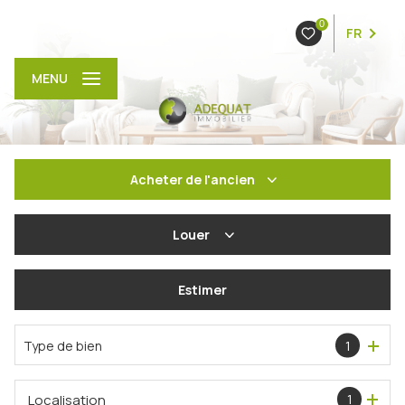
0
FR
MENU
Acheter
de l'ancien
De l'ancien
Louer
De l'immo pro
à l'année
Estimer
En saisonnier
Type de bien
1
Localisation
1