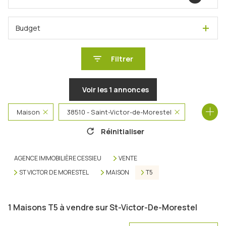
Budget
Filtrer
Voir les
1
annonces
Maison
38510 - Saint-Victor-de-Morestel
Réinitialiser
5 Pièces
AGENCE IMMOBILIÈRE CESSIEU
VENTE
ST VICTOR DE MORESTEL
MAISON
T5
1
Maisons T5 à vendre sur St-Victor-De-Morestel