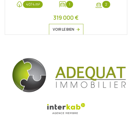
4074 m²
1
2
319 000 €
VOIR LE BIEN