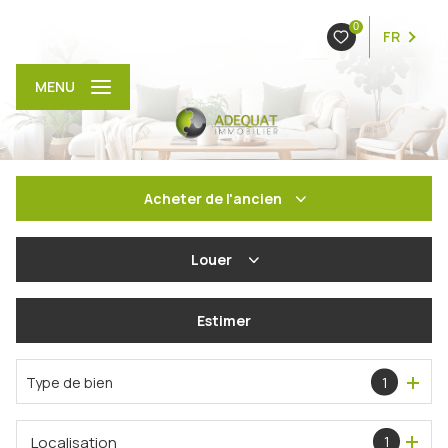
0
FR
MENU
Acheter
de l'ancien
De l'ancien
Louer
De l'immo pro
à l'année
Estimer
En saisonnier
Type de bien
1
Localisation
1