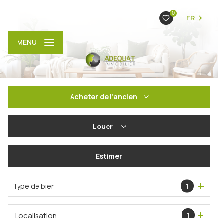
0
FR
MENU
Acheter
de l'ancien
De l'ancien
Louer
De l'immo pro
à l'année
Estimer
En saisonnier
Type de bien
1
Localisation
1