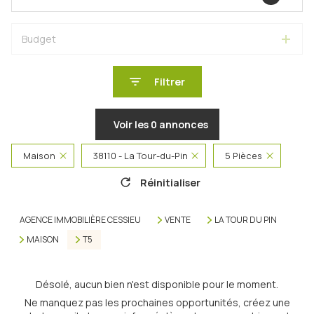
Budget
Filtrer
Voir les
0
annonces
Maison
38110 - La Tour-du-Pin
5 Pièces
Réinitialiser
AGENCE IMMOBILIÈRE CESSIEU
VENTE
LA TOUR DU PIN
MAISON
T5
Désolé, aucun bien n'est disponible pour le moment.
Ne manquez pas les prochaines opportunités, créez une