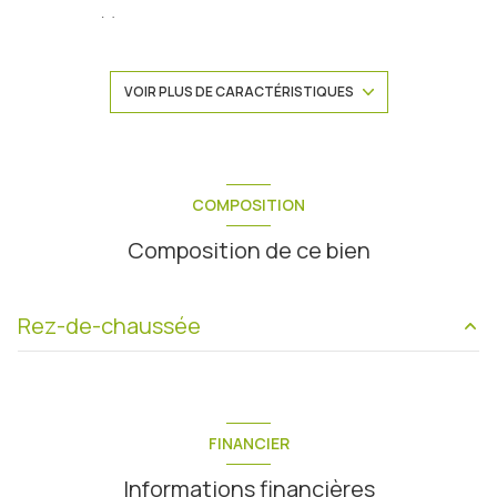
1 salle(s) de bain
construit en 2025
VOIR PLUS DE CARACTÉRISTIQUES
cuisine américaine
Chauffage individuel : radiateur (pompe à chaleur)
COMPOSITION
Composition de ce bien
1 parking(s)
exposition Sud-Ouest
Rez-de-chaussée
1er étage
pièce à vivre
25.81 m²
2 étage(s)
balcon
7.74 m²
FINANCIER
chambre
10.48 m²
vue RESIDENTIEL
Informations financières