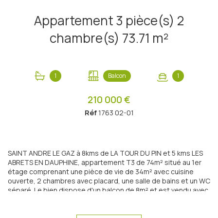
Appartement 3 pièce(s) 2
chambre(s) 73.71 m²
1
Balcon
1
210 000 €
Réf
1763 02-01
SAINT ANDRE LE GAZ à 8kms de LA TOUR DU PIN et 5 kms LES
ABRETS EN DAUPHINE, appartement T3 de 74m² situé au 1er
étage comprenant une pièce de vie de 34m² avec cuisine
ouverte, 2 chambres avec placard, une salle de bains et un WC
séparé. Le bien dispose d'un balcon de 8m² et est vendu avec
1 place de parking privative. Double exposition SUD et OUEST.
Environnement calme de campagne à 1km des écoles,
commerces et gare sncf. Equipements : fenêtres double