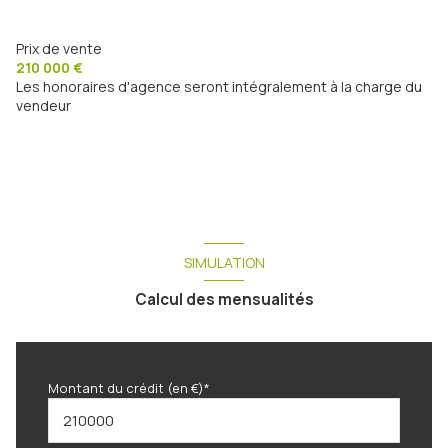
chambre
10.88 m²
balcon
WC
1.19 m²
Prix de vente
210 000 €
salle d'eau
4.52 m²
Les honoraires d'agence seront intégralement à la charge du
vendeur
SIMULATION
Calcul des mensualités
Montant du crédit (en €)*