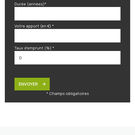
Durée (années)*
Votre apport (en €) *
Taux d'emprunt (%) *
ENVOYER
* Champs obligatoires