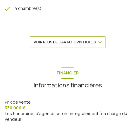
4 chambre(s)
1 salle(s) d'eau
construit en 1981
VOIR PLUS DE CARACTÉRISTIQUES
1 garage(s)
1 parking(s)
FINANCIER
Informations financières
exposition Est-Ouest
1 côté(s) mitoyen(s)
Prix de vente
330 000 €
Les honoraires d'agence seront intégralement à la charge du
2 niveau(x)
vendeur
balcon