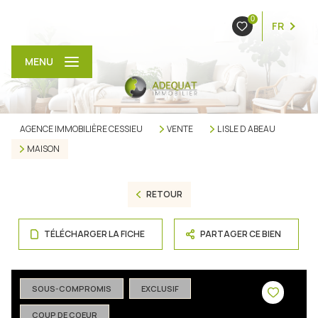
0
FR
MENU
AGENCE IMMOBILIÈRE CESSIEU
VENTE
L ISLE D ABEAU
MAISON
RETOUR
TÉLÉCHARGER LA FICHE
PARTAGER CE BIEN
SOUS-COMPROMIS
EXCLUSIF
COUP DE COEUR