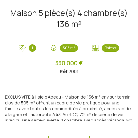
Maison 5 pièce(s) 4 chambre(s)
136 m²
1
505 m²
Balcon
330 000 €
Réf
2001
EXCLUSIVITE à l'Isle d'Abeau - Maison de 136 m² env sur terrain
clos de 505 m² offrant un cadre de vie pratique pour une
famille avec toutes les commodités à proximité, accès rapide
à la gare et l'autoroute A43. Au RDC, 72 m² de pièce de vie
avec cuisine semi-ouverte, 1 chambre avec accès véranda, wc.
A l'étage, 3 chambres dont une avec solarium, salle d'eau et
wc. La maison est chauffée par un poêle à granules et
climatisation réversible, les fenêtres sont en PVC. Excellent