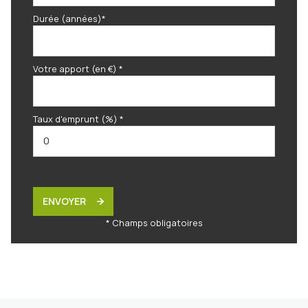
Durée (années)*
Votre apport (en €) *
Taux d'emprunt (%) *
ENVOYER
* Champs obligatoires