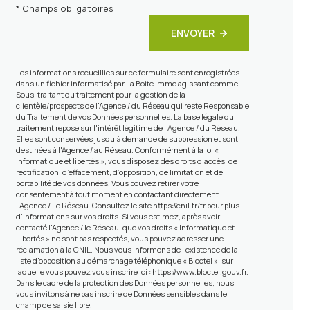
* Champs obligatoires
ENVOYER
Les informations recueillies sur ce formulaire sont enregistrées
dans un fichier informatisé par La Boite Immo agissant comme
Sous-traitant du traitement pour la gestion de la
clientèle/prospects de l'Agence / du Réseau qui reste Responsable
du Traitement de vos Données personnelles. La base légale du
traitement repose sur l'intérêt légitime de l'Agence / du Réseau.
Elles sont conservées jusqu'à demande de suppression et sont
destinées à l'Agence / au Réseau. Conformément à la loi «
informatique et libertés », vous disposez des droits d’accès, de
rectification, d’effacement, d’opposition, de limitation et de
portabilité de vos données. Vous pouvez retirer votre
consentement à tout moment en contactant directement
l’Agence / Le Réseau. Consultez le site
https://cnil.fr/fr
pour plus
d’informations sur vos droits. Si vous estimez, après avoir
contacté l'Agence / le Réseau, que vos droits « Informatique et
Libertés » ne sont pas respectés, vous pouvez adresser une
réclamation à la CNIL. Nous vous informons de l’existence de la
liste d'opposition au démarchage téléphonique « Bloctel », sur
laquelle vous pouvez vous inscrire ici :
https://www.bloctel.gouv.fr
.
Dans le cadre de la protection des Données personnelles, nous
vous invitons à ne pas inscrire de Données sensibles dans le
champ de saisie libre.