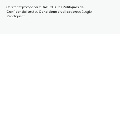
Ce site est protégé par reCAPTCHA, les
Politiques de
Confidentialité
et es
Conditions d'utilisation
de Google
s'appliquent.