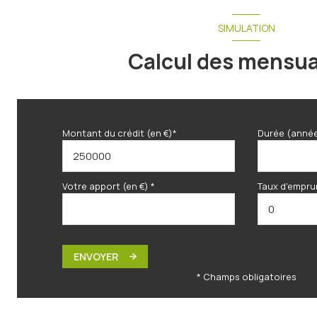
WC
SIMULATION
Calcul des mensua
Montant du crédit (en €)*
Durée (anné
Votre apport (en €) *
Taux d'empru
ENVOYER
* Champs obligatoires