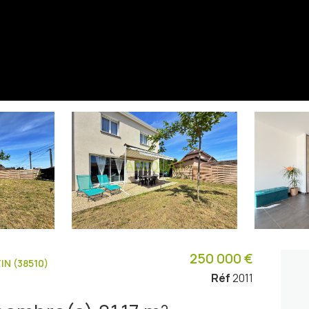
250 000 €
N (38510)
Réf
2011