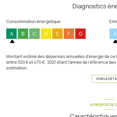
Diagnostics én
Consommation énergétique
Emi
A
B
C
D
E
F
G
A
Montant estimé des dépenses annuelles d'énergie de ce 
entre 320 € et 470 € . 2021 étant l'année de référence des p
estimation.
VOIR LE DÉTA
A PROPOS DE C
Caractéristiques