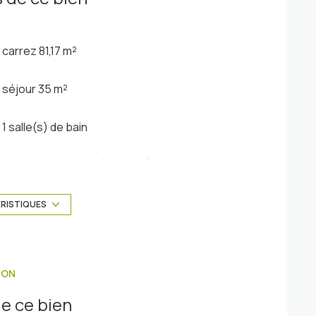
carrez 81,17 m²
séjour 35 m²
1 salle(s) de bain
cuisine américaine (équipée)
ÉRISTIQUES
exposition Sud-Ouest
vue JARDIN / RESIDENTIEL
ION
piscinable
e ce bien