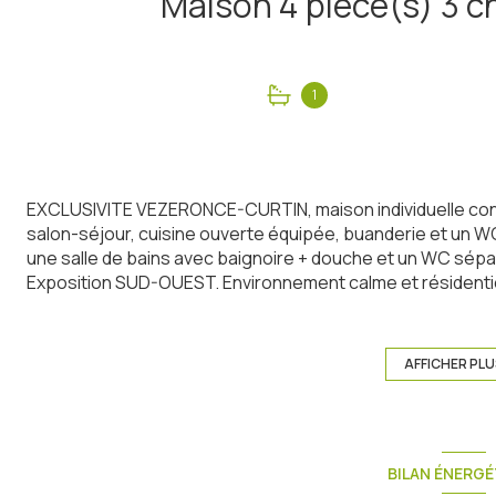
1
EXCLUSIVITE VEZERONCE-CURTIN, maison individuelle con
salon-séjour, cuisine ouverte équipée, buanderie et un W
une salle de bains avec baignoire + douche et un WC sépar
Exposition SUD-OUEST. Environnement calme et résidenti
commerces...). Equipements : chauffage au sol, pompe à ch
constructeur, normes RE 2020, volets roulants électriques,
de jardin, bandeaux PVC...POUR PLUS DE RENSEIGNEM
AFFICHER PL
BERTHELOT.
Les informations sur les risques auxquels ce bien est expo
www.georisques.gouv.fr
BILAN ÉNERGÉ