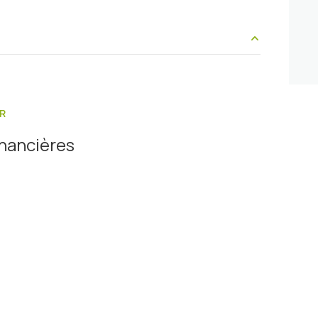
5 m²
30 m²
R
4 m²
inancières
9 m²
10 m²
11 m²
6 m²
1 m²
514 m²