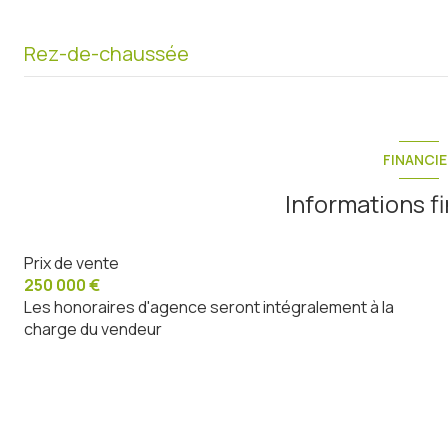
Rez-de-chaussée
entrée
pièce à vivre
FINANCIE
buanderie
Informations f
chambre
Prix de vente
chambre
250 000 €
chambre
Les honoraires d'agence seront intégralement à la
charge du vendeur
salle de bain
WC
terrain