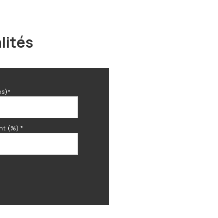
1 m²
lités
es)*
nt (%) *