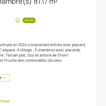
Maison 4 pièce(s) 3 chambre(s) 81.17 m²
514 m²
struite en 2024 comprenant entrée avec placard,
C séparé. A l’étage : 3 chambres avec placards,
é. Terrain plat, clos et arboré de 514m².
el. Proche des commodités (écoles,
aleur, tout à l'égout, sous garantie
 internet par la fibre, maison en brique, cabanon
ENTS CONTACTER VOTRE AGENT COMMERCIAL LOIC
US
sé sont disponibles sur le site Géorisques :
TIQUE