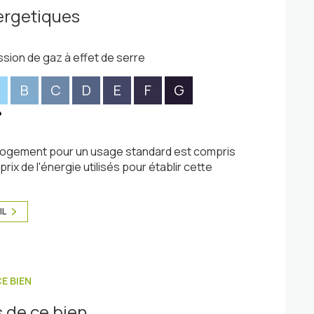
ergetiques
ssion de gaz à effet de serre
B
C
D
E
F
G
logement pour un usage standard est compris
rix de l'énergie utilisés pour établir cette
IL
E BIEN
 de ce bien