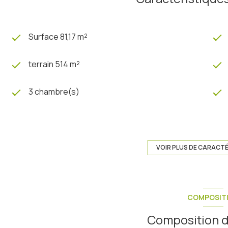
Surface 81,17 m²
terrain 514 m²
3 chambre(s)
construit en 2024
Chauffage individuel : au sol (pompe à
VOIR PLUS DE CARACT
chaleur)
2 niveau(x)
COMPOSIT
arboré
Composition d