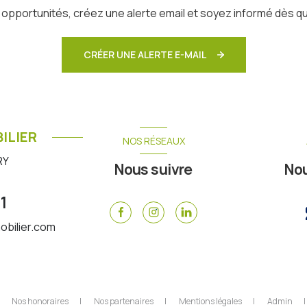
pportunités, créez une alerte email et soyez informé dès qu
CRÉER UNE ALERTE E-MAIL
ILIER
NOS RÉSEAUX
RY
Nous suivre
No
1
bilier.com
Nos honoraires
Nos partenaires
Mentions légales
Admin