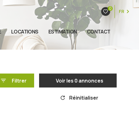
0
FR
E
LOCATIONS
ESTIMATION
CONTACT
Filtrer
Voir les
0
annonces
Réinitialiser