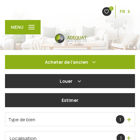
0
FR
MENU
Acheter
de l'ancien
De l'ancien
Louer
De l'immo pro
à l'année
Estimer
En saisonnier
Type de bien
1
Localisation
1