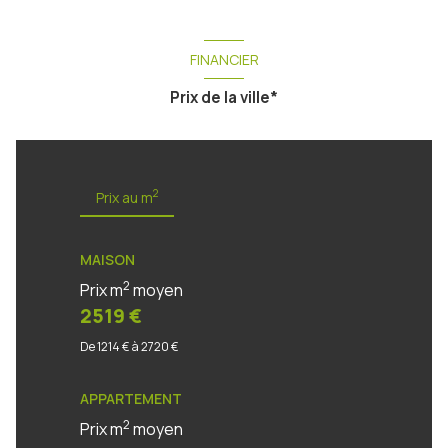
FINANCIER
Prix de la ville*
2
Prix au m
MAISON
2
Prix m
moyen
2519 €
De 1214 € à 2720 €
APPARTEMENT
2
Prix m
moyen