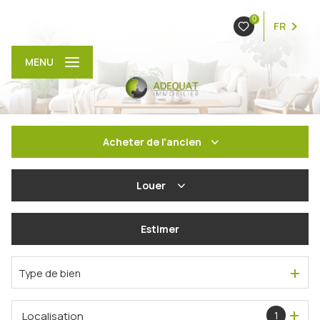
0
FR
MENU
Acheter
de l'ancien
De l'ancien
Louer
De l'immo pro
à l'année
Estimer
En saisonnier
Type de bien
Localisation
1