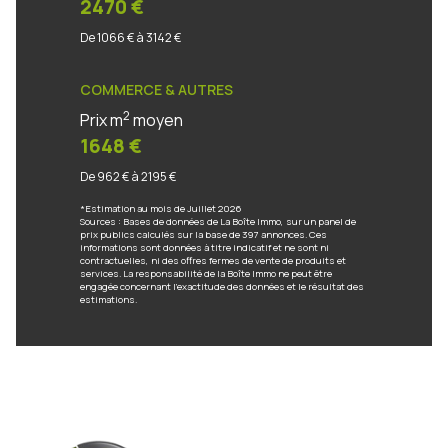
2470 €
De 1066 € à 3142 €
COMMERCE & AUTRES
2
Prix m
moyen
1648 €
De 962 € à 2195 €
*Estimation au mois de Juillet 2026
Sources : Bases de données de La Boîte Immo, sur un panel de
prix publics calculés sur la base de 397 annonces. Ces
informations sont données à titre indicatif et ne sont ni
contractuelles, ni des offres fermes de vente de produits et
services. La responsabilité de la Boîte Immo ne peut être
engagée concernant l'exactitude des données et le résultat des
estimations.