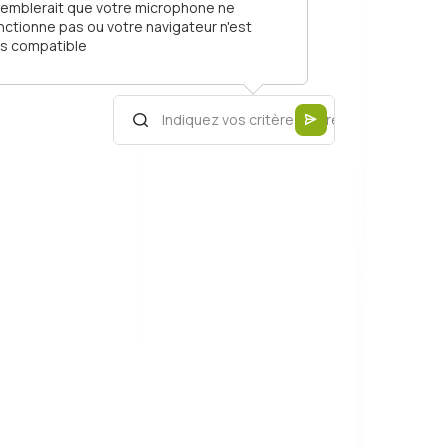
 semblerait que votre microphone ne
nctionne pas ou votre navigateur n'est
s compatible
UTILISEZ LE MOTEUR DE RECHERCHE CLASSIQUE