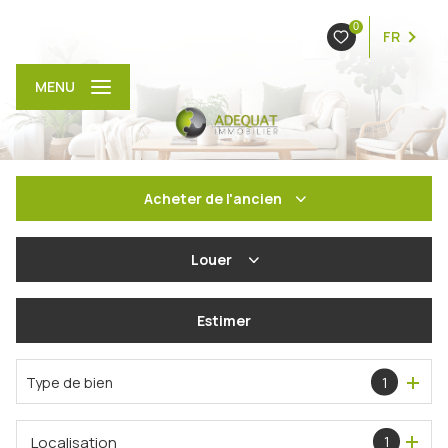
0
FR
MENU
Acheter
de l'ancien
De l'ancien
Louer
De l'immo pro
à l'année
Estimer
En saisonnier
Type de bien
1
Localisation
1