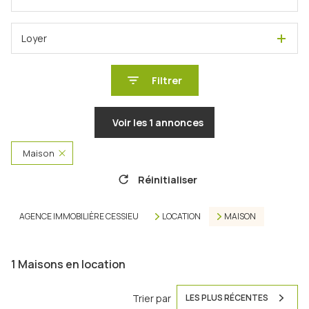
Loyer
Filtrer
Voir les
1
annonces
Maison
Réinitialiser
AGENCE IMMOBILIÈRE CESSIEU
LOCATION
MAISON
1
Maisons en location
Trier par
LES PLUS RÉCENTES