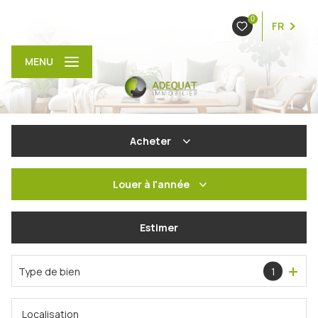
0
FR
MENU
Acheter
De l'ancien
Louer
à l'année
De l'immo pro
à l'année
Estimer
En saisonnier
Type de bien
1